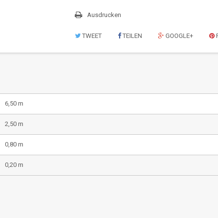
Ausdrucken
TWEET
TEILEN
GOOGLE+
6,50 m
2,50 m
0,80 m
0,20 m