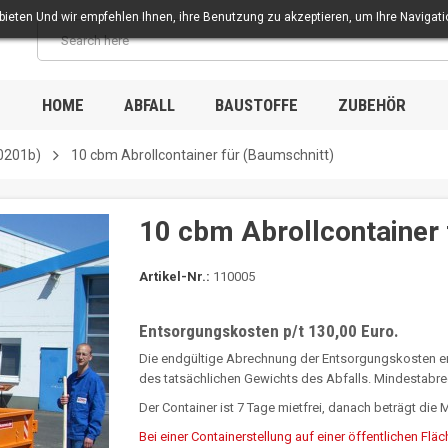
eten Und wir empfehlen Ihnen, ihre Benutzung zu akzeptieren, um Ihre Navigatio
HOME
ABFALL
BAUSTOFFE
ZUBEHÖR
0201b)
10 cbm Abrollcontainer für (Baumschnitt)
10 cbm Abrollcontainer 
Artikel-Nr.:
110005
Entsorgungskosten
p/t
130,00 Euro.
Die endgültige Abrechnung der Entsorgungskosten e
des tatsächlichen Gewichts des Abfalls. Mindestabr
Der Container ist 7 Tage mietfrei, danach beträgt die 
Bei einer Containerstellung auf einer öffentlichen Fläc