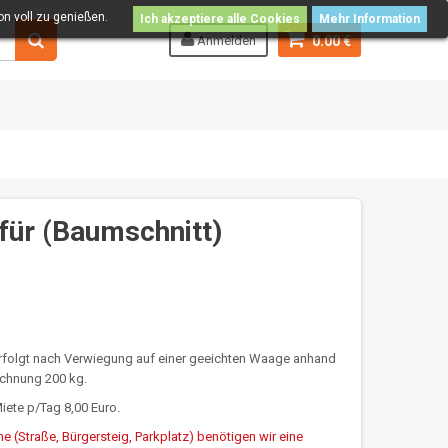
n voll zu genießen.
Ich akzeptiere alle Cookies
Mehr Information
Anmelden
0.00 €
für (Baumschnitt)
rfolgt nach Verwiegung auf einer geeichten Waage anhand
echnung 200 kg.
Miete p/Tag 8,00 Euro.
he (Straße, Bürgersteig, Parkplatz) benötigen wir eine