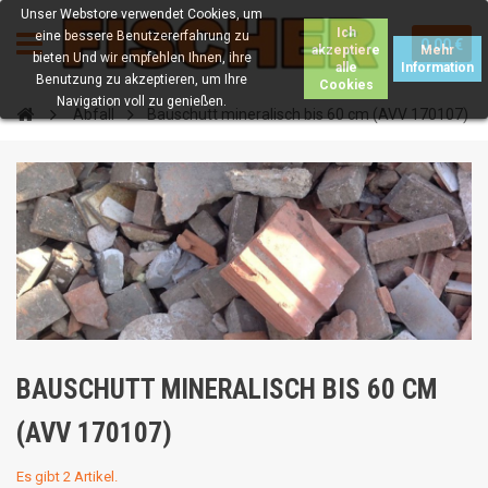
Unser Webstore verwendet Cookies, um
Ich
eine bessere Benutzererfahrung zu
0.00 €
akzeptiere
Mehr
bieten Und wir empfehlen Ihnen, ihre
alle
Information
Benutzung zu akzeptieren, um Ihre
Cookies
Navigation voll zu genießen.
Abfall
Bauschutt mineralisch bis 60 cm (AVV 170107)
BAUSCHUTT MINERALISCH BIS 60 CM
(AVV 170107)
Es gibt 2 Artikel.