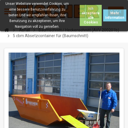
Unser Webstore verwendet Cookies, um
Ich
eine bessere Benutzererfahrung zu
0.00 €
akzeptiere
Mehr
bieten Und wir empfehlen Ihnen, ihre
alle
Information
Benutzung zu akzeptieren, um Ihre
Cookies
Navigation voll zu genießen.
Abfall
Baumschnitt / Heckenschnitt (AVV 200201b)
5 cbm Absetzcontainer für (Baumschnitt)