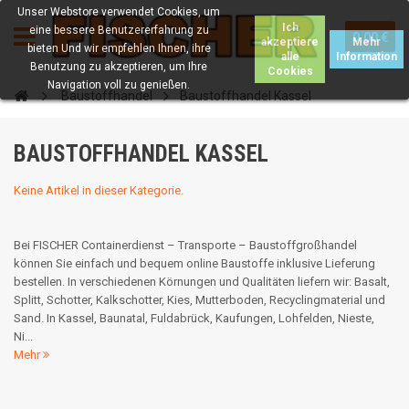
Unser Webstore verwendet Cookies, um
Ich
eine bessere Benutzererfahrung zu
0.00 €
akzeptiere
Mehr
bieten Und wir empfehlen Ihnen, ihre
alle
Information
Benutzung zu akzeptieren, um Ihre
Cookies
Navigation voll zu genießen.
Baustoffhandel
Baustoffhandel Kassel
BAUSTOFFHANDEL KASSEL
Keine Artikel in dieser Kategorie.
Bei FISCHER Containerdienst – Transporte – Baustoffgroßhandel
können Sie einfach und bequem online Baustoffe inklusive Lieferung
bestellen. In verschiedenen Körnungen und Qualitäten liefern wir: Basalt,
Splitt, Schotter, Kalkschotter, Kies, Mutterboden, Recyclingmaterial und
Sand. In Kassel, Baunatal, Fuldabrück, Kaufungen, Lohfelden, Nieste,
Ni...
Mehr