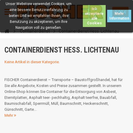
Unser Webstore verwendet Cookies, um
Ich
eine bessere Benutzererfahrung zu
0.00 €
akzeptiere
Mehr
bieten Und wir empfehlen Ihnen, ihre
alle
Information
Benutzung zu akzeptieren, um Ihre
Cookies
Navigation voll zu genießen.
Containerdienst
Containerdienst Hess. Lichtenau
CONTAINERDIENST HESS. LICHTENAU
Keine Artikel in dieser Kategorie.
FISCHER Containerdienst – Transporte – Baustoffgroßhandel, hat für
Sie alle Angebote, Kosten und Preise zusammen gestellt. In unserem
Online-Shop können Sie Container für die Entsorgung von Asbest,
Eternitplatten, Asphalt teer- pechhaltig, Asphalt teerfrei, Bauabfall,
Baumischabfall, Sperrmüll, Müll, Baumschnitt, Heckenschnitt,
Günschnitt, Garte...
Mehr