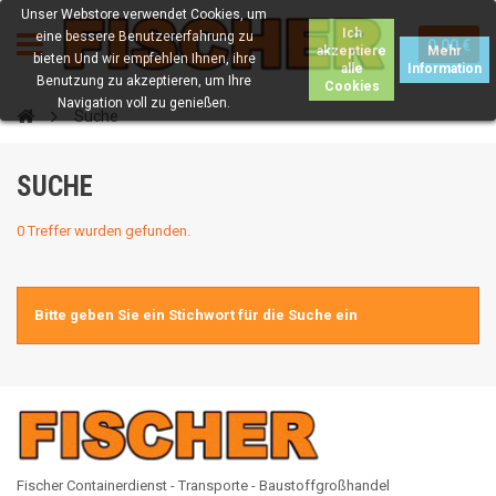
Unser Webstore verwendet Cookies, um
Ich
eine bessere Benutzererfahrung zu
0.00 €
akzeptiere
Mehr
bieten Und wir empfehlen Ihnen, ihre
alle
Information
Benutzung zu akzeptieren, um Ihre
Cookies
Navigation voll zu genießen.
Suche
SUCHE
0 Treffer wurden gefunden.
Bitte geben Sie ein Stichwort für die Suche ein
Fischer Containerdienst - Transporte - Baustoffgroßhandel