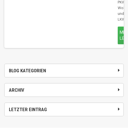
PKW,
Wohn
und
LKW
MEH
LES
BLOG KATEGORIEN
ARCHIV
LETZTER EINTRAG