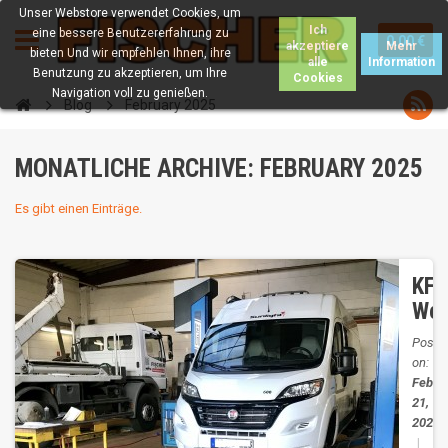
Unser Webstore verwendet Cookies, um
Ich
eine bessere Benutzererfahrung zu
0.00 €
akzeptiere
Mehr
bieten Und wir empfehlen Ihnen, ihre
alle
Information
Benutzung zu akzeptieren, um Ihre
Cookies
Navigation voll zu genießen.
Blog
February 2025
MONATLICHE ARCHIVE: FEBRUARY 2025
Es gibt einen Einträge.
KFZ
Wer
Poste
on:
Feb
21,
2025
|